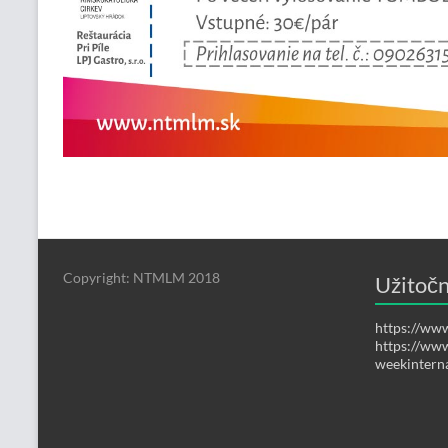
Copyright: NTMLM 2018
Užitočn
https://www
https://ww
weekintern