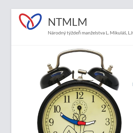
Prejsť
na
NTMLM
obsah
Národný týždeň manželstva L. Mikuláš, L