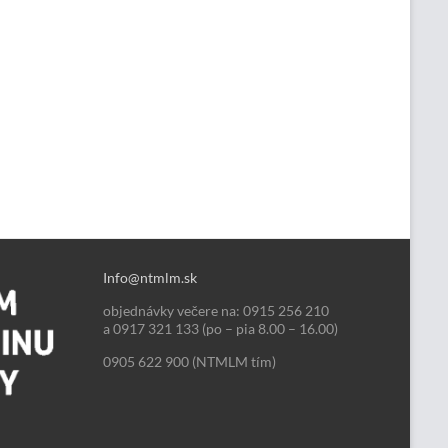
Info@ntmlm.sk
objednávky večere na: 0915 256 210
a 0917 321 133 (po – pia 8.00 – 16.00)
0905 622 900 (NTMLM tím)