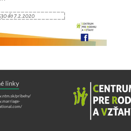
é linky
.ntm.sk/pribehy/
w.marriage-
ational.com/