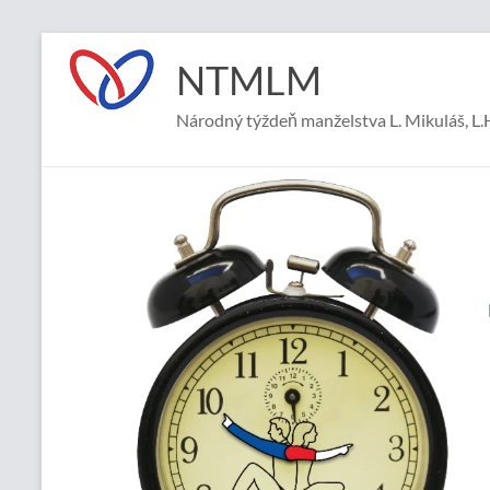
Prejsť
na
NTMLM
obsah
Národný týždeň manželstva L. Mikuláš, L