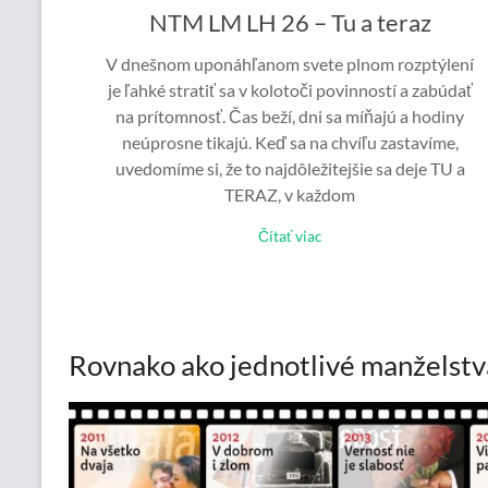
NTM LM LH 26 – Tu a teraz
V dnešnom uponáhľanom svete plnom rozptýlení
je ľahké stratiť sa v kolotoči povinností a zabúdať
na prítomnosť. Čas beží, dni sa míňajú a hodiny
neúprosne tikajú. Keď sa na chvíľu zastavíme,
uvedomíme si, že to najdôležitejšie sa deje TU a
TERAZ, v každom
Čítať viac
Rovnako ako jednotlivé manželstv