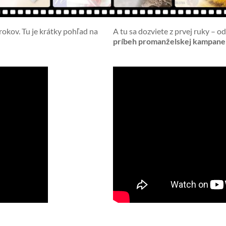
okov. Tu je krátky pohľad na
A tu sa dozviete z prvej ruky –
príbeh promanželskej kampane 